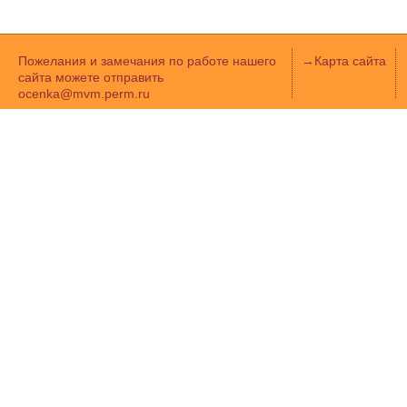
Пожелания и замечания по работе нашего
→
Карта сайта
сайта можете отправить
ocenka@mvm.perm.ru