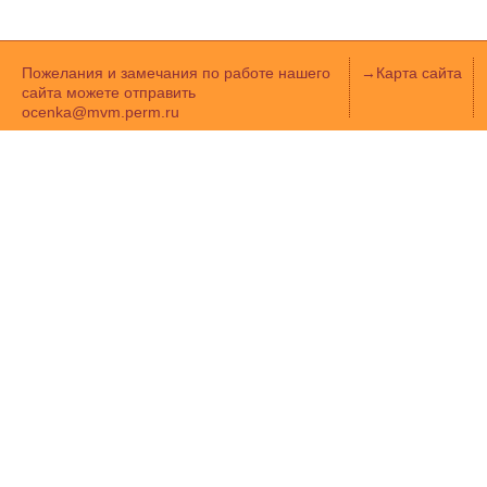
Пожелания и замечания по работе нашего
→
Карта сайта
сайта можете отправить
ocenka@mvm.perm.ru